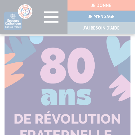
Menu
JE DONNE
latérale
JE M'ENGAGE
J'AI BESOIN D'AIDE
Aller
au
contenu
principal