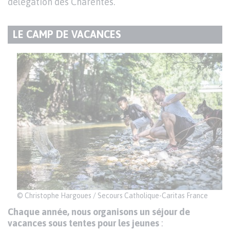
délégation des Charentes.
LE CAMP DE VACANCES
TITRE
DU
Texte
PARAGRAPHE
​© Christophe Hargoues / Secours Catholique-Caritas France
Chaque année, nous organisons un séjour de
vacances sous tentes pour les jeunes
: