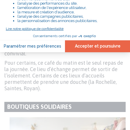
DU
Texte
Les “cafés causette”
: cinq « cafés causette »
PARAGRAPHE
existent en Délégation Charentes : Angoulême,
Cognac, La rochelle, Saintes, Rochefort et Royan. Ils
sont fréquentés notamment par des personnes en
grande précarité, souvent très isolées. Au café
causette on trouve : écoute et reconnaissance
mutuelle, autour d’un café et d’un petit déjeuner
convivial.
Pour certains, ce café du matin est le seul repas de
la journée. Ce lieu d’échange permet de sortir de
l’isolement. Certains de ces lieux d’accueils
permettent de prendre une douche (la Rochelle,
Saintes, Royan).
BOUTIQUES SOLIDAIRES
TITRE
DU
Texte
PARAGRAPHE