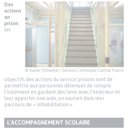
DU
Texte
Des
PARAGRAPHE
actions
en
prison
:
les
© Xavier Schwebel / Secours Catholique-Caritas France
objectifs des actions du service prisons sont de
permettre aux personnes détenues de rompre
l’isolement en gardant des liens avec l’extérieur et
leur apporter une aide, un soutien dans leur
parcours de « réhabilitation ».
L'ACCOMPAGNEMENT SCOLAIRE
TITRE