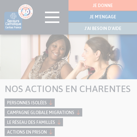
Menu
JE DONNE
latérale
JE M'ENGAGE
J'AI BESOIN D'AIDE
Visuel
Aller
bannière
au
contenu
principal
NOS ACTIONS EN CHARENTES
PERSONNES ISOLÉES
CAMPAGNE GLOBALE MIGRATIONS
LE RÉSEAU DES FAMILLES
ACTIONS EN PRISON