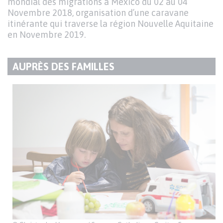
mondial des migrations à Mexico du 02 au 04
Novembre 2018, organisation d’une caravane
itinérante qui traverse la région Nouvelle Aquitaine
en Novembre 2019.
AUPRÈS DES FAMILLES
TITRE
DU
Texte
PARAGRAPHE