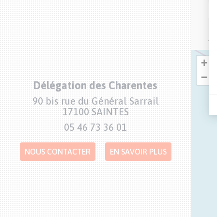
AF
+
−
Délégation des Charentes
Adresse
90 bis rue du Général Sarrail
17100 SAINTES
Numéro
05 46 73 36 01
de
téléphone
NOUS CONTACTER
EN SAVOIR PLUS