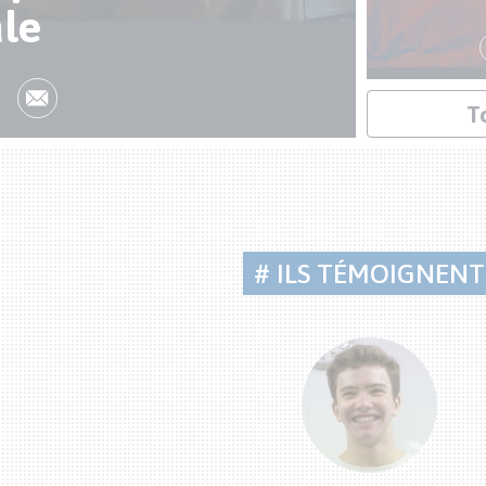
ale
Lien
T
actualités
# ILS TÉMOIGNENT
Citations
bénévoles
n d’être au bon endroit au