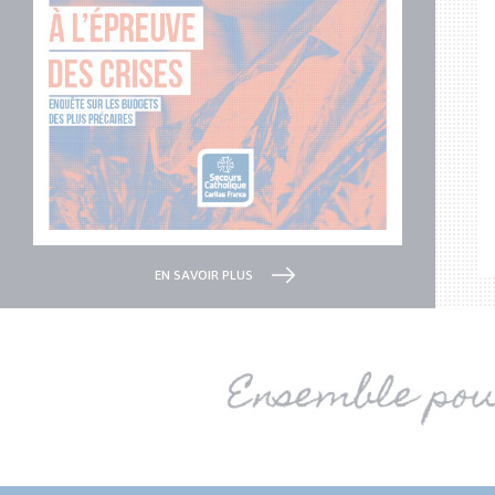
L'appel de Michèle
ométrage important, Michèle qui est très appréciée de son
près desquelles elle intervient, doit impérativement
 véhicule pour conserver son emploi.
JE CONTRIBUE
EN SAVOIR PLUS