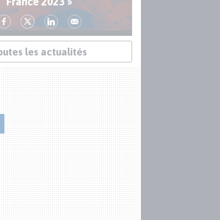
France 2023 »
outes les actualités
« J’ai l’impression d’être au bon endroit au