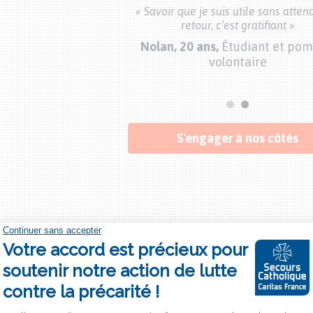
« Savoir que je suis utile sans atten
a vie c’est être dans
retour, c’est gratifiant »
utre, et ça n’est pas parce
tée que je suis en retraite
Nolan, 20 ans,
Étudiant et pom
la vie ... »
volontaire
îchement retraitée
Bouton
S'engager à nos côtés
"je
m'engage"
CATHOLIQUE PRÈS DE CHE