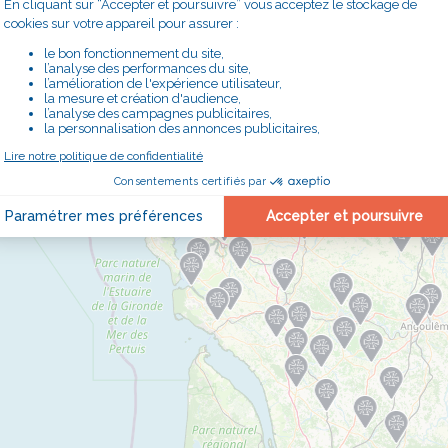
PL
FICHER :
ACCUEILS
ACCUEILS DE JOUR
ACCUEILS DE RUE
ANIMATION-
ADMINISTRATION
BOUTIQUES SOLIDAIRES
CAFÉS SOLIDAIRES
ÉPICERIES SOLIDAIRES
JARDINS SOLIDAIRES
GROUPES CONVIVIAUX
PERMANENCES LOCALES
TRANSPORTS SOLIDAIRES
SIÈGE DÉLÉGATION