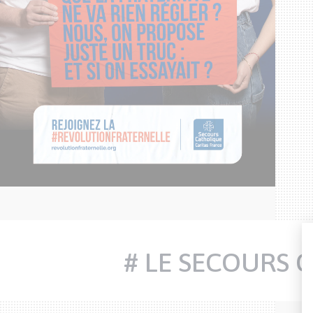
bon moment. L
l’échange avec l’a
que je suis retrai
de 
Fabienne,
fra
# LE SECOURS 