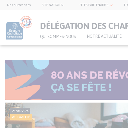
Nos autres sites :
SITE NATIONAL
SITES PARTENAIRES
TO
topnavbar
DÉLÉGATION DES CHA
NOTRE ACTUALITÉ
QUI SOMMES-NOUS
Aller
au
contenu
principal
Actualité
23/04/2024
majeure
ACTUALITÉ