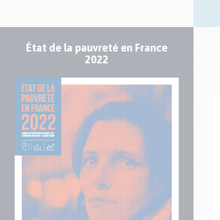
État de la pauvreté en France
Publication
2022
Visuel
de
couverture
Bourgogne-Franche-Comté
ICULE INDISPENSABLE POUR CONSERVER
SON EMPLOI