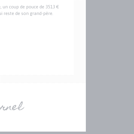
e, un coup de pouce de 3513 €
Afin de pouvoir prend
lui reste de son grand-père.
actif d'une