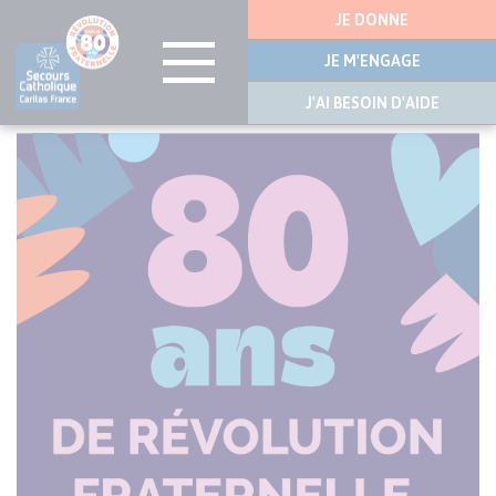
Menu
JE DONNE
latérale
JE M'ENGAGE
J'AI BESOIN D'AIDE
Aller
au
contenu
principal