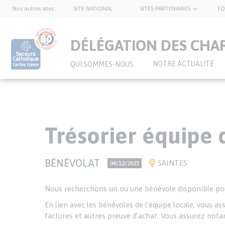
Nos autres sites :
SITE NATIONAL
SITES PARTENAIRES
TO
topnavbar
DÉLÉGATION DES CHA
NOTRE ACTUALITÉ
QUI SOMMES-NOUS
Aller
au
Trésorier équipe 
contenu
principal
TYPE
BÉNÉVOLAT
VILLE(S)
SAINTES
PRÉCISION
04/12/2023
D'OFFRE
SUR
LA
Texte
Nous recherchons un ou une bénévole disponible pour 
DATE
de
En lien avec les bénévoles de l’équipe locale, vous as
l’annonce
factures et autres preuve d’achat. Vous assurez nota